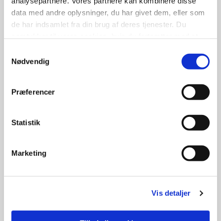
analysepartnere. Vores partnere kan kombinere disse
data med andre oplysninger, du har givet dem, eller som
de har indsamlet fra din brug af deres tjenester. Du
samtykker til vores cookies, hvis du fortsætter med at
anvende vores hjemmeside.
Samtykkevalg
Nødvendig
Præferencer
Statistik
Marketing
Handelsøkonom
Eksportsælger og Online Marketing Manager
Vis detaljer