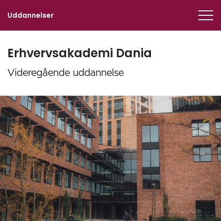
Uddannelser
Er­hvervs­­a­ka­­de­mi Da­nia
Videregående uddannelse