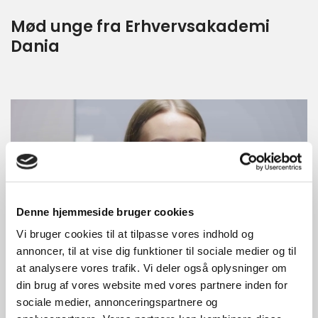
Mød unge fra Erhvervsakademi
Dania
Denne hjemmeside bruger cookies
Vi bruger cookies til at tilpasse vores indhold og
annoncer, til at vise dig funktioner til sociale medier og til
Markedsføringsøkonom
at analysere vores trafik. Vi deler også oplysninger om
din brug af vores website med vores partnere inden for
Har du en passion for marketing og drømmer om
sociale medier, annonceringspartnere og
at gøre det til din karriere?