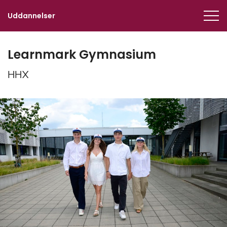
Uddannelser
Learn­mark Gym­na­si­um
HHX