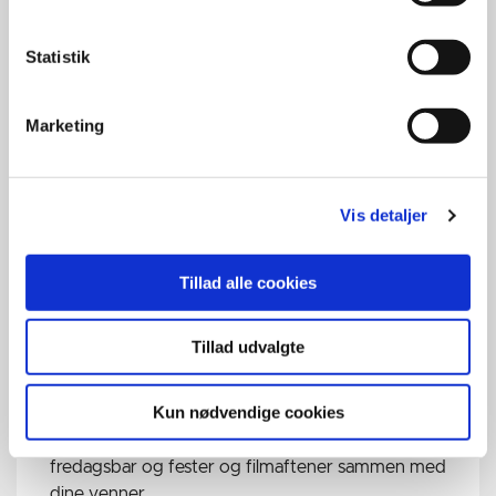
der passer til dig.
Statistik
Marketing
Vis detaljer
Tillad alle cookies
Tillad udvalgte
STUDIELIV
Kun nødvendige cookies
Dine tre år på Learnmark Gymnasium HHX er
meget mere end undervisning. Det er fx også
fredagsbar og fester og filmaftener sammen med
dine venner.