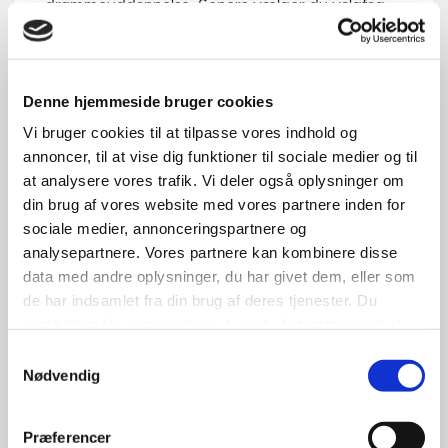
drømmeuddannelse. Senere vælger du valgfag.
Denne hjemmeside bruger cookies
Vi bruger cookies til at tilpasse vores indhold og
annoncer, til at vise dig funktioner til sociale medier og til
at analysere vores trafik. Vi deler også oplysninger om
din brug af vores website med vores partnere inden for
sociale medier, annonceringspartnere og
analysepartnere. Vores partnere kan kombinere disse
data med andre oplysninger, du har givet dem, eller som
de har indsamlet fra din brug af deres tjenester. Du
samtykker til vores cookies, hvis du fortsætter med at
FAG OG VALGFAG
anvende vores hjemmeside.
Samtykkevalg
Nødvendig
På Learnmark Gymnasium HHX kan du
sammensætte din uddannelse af en lang række
fag og valgfag, så du får den studentereksamen,
Præferencer